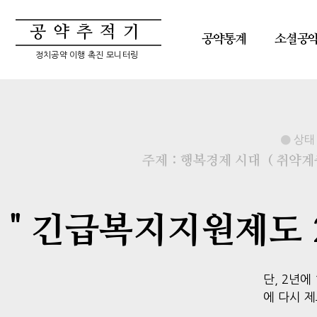
공약추적기
공약통계
소셜공
정치공약 이행 촉진 모니터링
상태 
주제 : 행복경제 시대
( 취약
" 긴급복지지원제도 
단, 2년
에 다시 