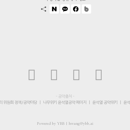
– 공약출처 –
리 위원회 정책/공약마당
|
나무위키 윤석열공약 페이지
|
윤석열 공약위키
|
윤석
Powered by YBB | hwang@ybb.ai