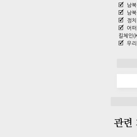
남북
남북
정치
어떠
킬체인(K
우리
관련