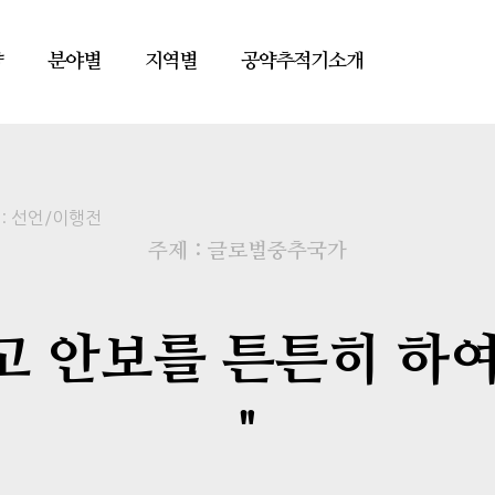
약
분야별
지역별
공약추적기소개
:
선언/이행전
주제 : 글로벌중추국가
고 안보를 튼튼히 하여
"