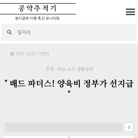
공약추적기
정치공약 이행 촉진 모니터링
상태 :
선언/이행전
주제 : 59초 쇼츠 생활공약
" 배드 파더스! 양육비 정부가 선지급
"
0