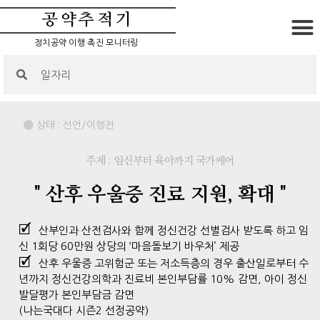
공약추적기
정치공약 이행 촉진 모니터링
상태 :
선언/이행전
주제 : 임신부터 육아까지 국가케어
" 산후 우울증 진료 지원, 확대 "
산부인과 산전검사와 함께 정신건강 선별검사 받도록 하고 임
신 1회당 60만원 상당의 ‘마음돌보기 바우처’ 제공
산후 우울증 고위험군 또는 저소득층의 경우 출산일로부터 수
년까지 정신건강의학과 진료비 본인부담률 10% 감면, 아이 정신
발달평가 본인부담금 감면
(나는국대다 시즌2 선정공약)