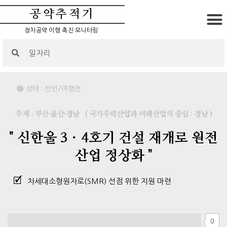
공약추적기
정치공약 이행 촉진 모니터링
상태 :
선언/이행전
주제 : 부산·울산·경남
( 국가주력산업과 미래산업의 중심 : 경남 )
" 신한울 3ㆍ4호기 건설 재개로 원전
산업 정상화 "
차세대소형원자로(SMR) 선점 위한 지원 마련
0