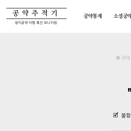
공약추적기
공약통계
소셜공
정치공약 이행 촉진 모니터링
상태 
불합