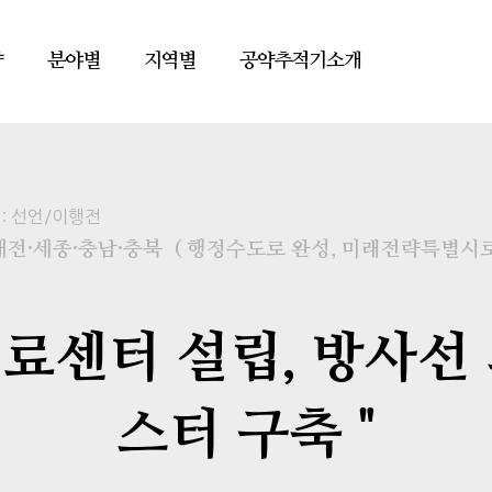
약
분야별
지역별
공약추적기소개
:
선언/이행전
 대전·세종·충남·충북
( 행정수도로 완성, 미래전략특별시로 
치료센터 설립, 방사
스터 구축 "