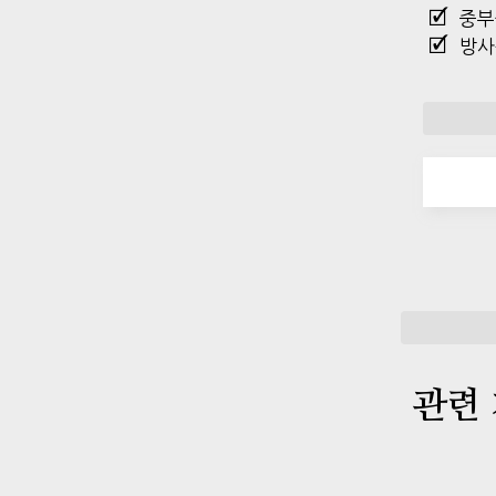
중부
방사
관련