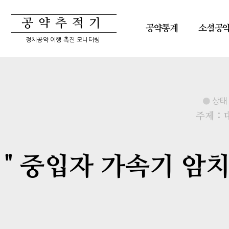
공약추적기
공약통계
소셜공
정치공약 이행 촉진 모니터링
상태 
주제 :
" 중입자 가속기 암