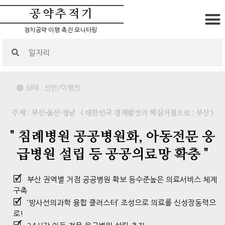
공약추적기
정치공약 이행 촉진 모니터링
상태 :
선언/이행전
주제 : 부산·울산·경남
( 대한민국 경제발전의 핵심거점으로 : 부산 )
" 침례병원 공공병원화, 아동전문 응
급병원 설립 등 공공의료망 확충 "
부산 권역별 거점 공공병원 확보 등수준높은 의료서비스 체계
구축
‘방사선의과학 융합 클러스터’ 조성으로 의료를 신성장동력으
로!