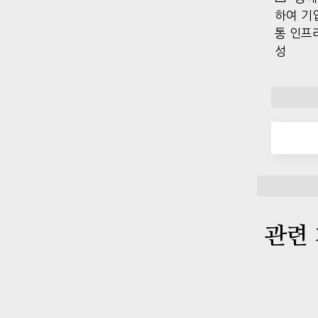
하여 기
통 인프
성
관련