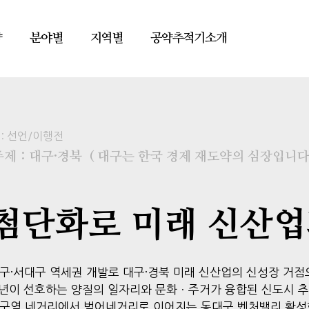
약
분야별
지역별
공약추적기소개
:
선언/이행전
주제 : 대구·경북
( 대구는 한국 경제 재도약의 심장입니다 
원 첨단화로 미래 신산업
구·서대구 역세권 개발로 대구·경북 미래 신산업의 신성장 거점
청년이 선호하는 양질의 일자리와 문화ㆍ주거가 융합된 신도시 
구역 네거리에서 범어네거리로 이어지는 동대구 벤처밸리 활성