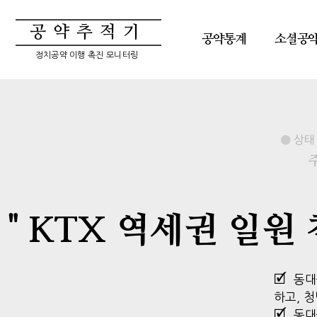
공약추적기
공약통계
소셜공
정치공약 이행 촉진 모니터링
상태 
" KTX 역세권 일
동대
하고, 
동대