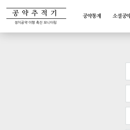
공약추적기
공약통계
소셜공
정치공약 이행 촉진 모니터링