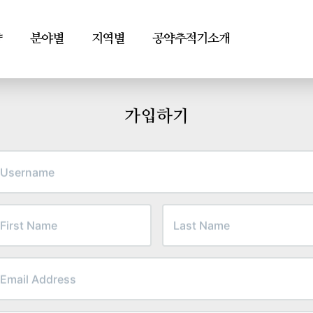
약
분야별
지역별
공약추적기소개
가입하기
Username
First
Last
Name
Name
Email