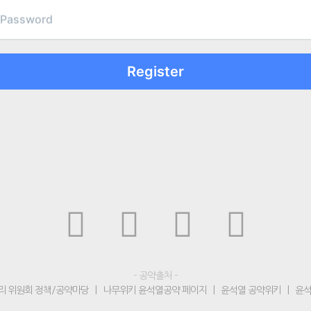
Address
Password
– 공약출처 –
리 위원회 정책/공약마당
|
나무위키 윤석열공약 페이지
|
윤석열 공약위키
|
윤석